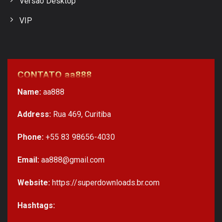
Versão Desktop
VIP
CONTATO aa888
Name:
aa888
Address:
Rua 469, Curitiba
Phone:
+55 83 98656-4030
Email:
aa888@gmail.com
Website:
https://superdownloads.br.com
Hashtags: