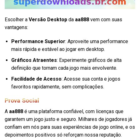
Escolher a
Versão Desktop
da
aa888
vem com suas
vantagens:
Performance Superior
: Aproveite uma performance
mais rápida e estável ao jogar em desktop.
Gráficos Atraentes
: Experimente gráficos de alta
definição que tornam cada jogo mais envolvente.
Facilidade de Acesso
: Acesse sua conta e jogos
favoritos rapidamente, sem complicações.
Prova Social
A
aa888
é uma plataforma confiável, com licenças que
garantem um jogo justo e seguro. Milhares de jogadores já
confiam em nós para suas experiências de jogo online, e os
depoimentos positivos só reforçam nossa reputação.