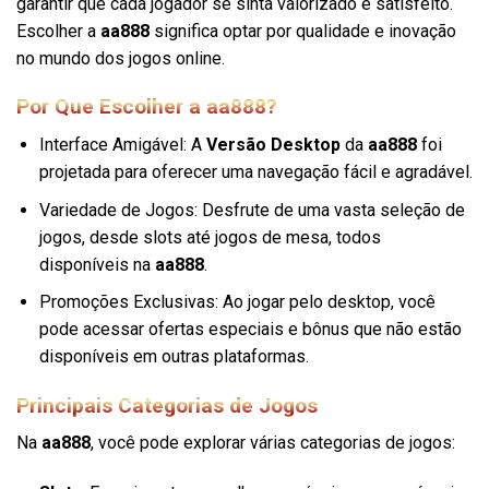
garantir que cada jogador se sinta valorizado e satisfeito.
Escolher a
aa888
significa optar por qualidade e inovação
no mundo dos jogos online.
Por Que Escolher a aa888?
Interface Amigável: A
Versão Desktop
da
aa888
foi
projetada para oferecer uma navegação fácil e agradável.
Variedade de Jogos: Desfrute de uma vasta seleção de
jogos, desde slots até jogos de mesa, todos
disponíveis na
aa888
.
Promoções Exclusivas: Ao jogar pelo desktop, você
pode acessar ofertas especiais e bônus que não estão
disponíveis em outras plataformas.
Principais Categorias de Jogos
Na
aa888
, você pode explorar várias categorias de jogos: