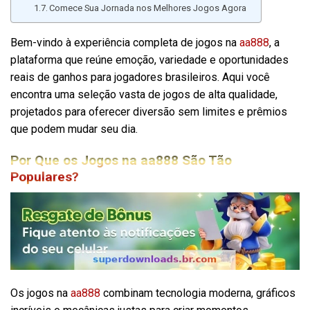
Comece Sua Jornada nos Melhores Jogos Agora
Bem-vindo à experiência completa de jogos na
aa888
, a
plataforma que reúne emoção, variedade e oportunidades
reais de ganhos para jogadores brasileiros. Aqui você
encontra uma seleção vasta de jogos de alta qualidade,
projetados para oferecer diversão sem limites e prêmios
que podem mudar seu dia.
Por Que os Jogos na aa888 São Tão
Populares?
Os jogos na
aa888
combinam tecnologia moderna, gráficos