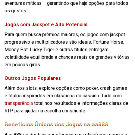
aventuras míticas – garantindo que haja opções para todos
os gostos.
Jogos com Jackpot e Alto Potencial
Para quem busca prêmios maiores, os jogos com jackpot
progressivo e multiplicadores são ideais. Fortune Horse,
Money Pot, Lucky Tiger e outros títulos entregam
volatilidade equilibrada e chances reais de grandes vitórias
em poucos giros.
Outros Jogos Populares
Além dos slots, explore opções como poker, crash games
e títulos inspirados em clássicos do cassino. Tudo com
transparência
total nos resultados e informações claras de
RTP para ajudar na escolha consciente.
Benefícios Únicos dos Jogos na aa888
A aa888 se destaca por oferecer uma plataforma segura e