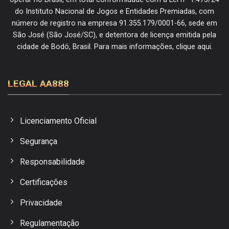
do Instituto Nacional de Jogos e Entidades Premiadas, com
número de registro na empresa 91.355.179/0001-66, sede em
São José (São José/SC), e detentora de licença emitida pela
cidade de Bodó, Brasil. Para mais informações, clique aqui.
LEGAL AA888
Licenciamento Oficial
Segurança
Responsabilidade
Certificações
Privacidade
Regulamentação