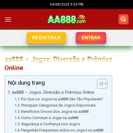
Skip
04/08/2026 9:53 PM
to
content
ENTRAR
REGISTRAR
aa888 – Jogos: Diversão e Prêmios
Online
Nội dung trang
aa888 – Jogos: Diversão e Prêmios Online
Por Que os Jogos na aa888 São Tão Populares?
Principais Categorias de Jogos Disponíveis
Benefícios Únicos dos Jogos na aa888
Como Começar a Jogar na aa888
Segurança e Confiança nos Jogos
Perguntas Frequentes sobre os Jogos na aa888