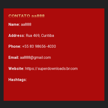
CONTATO aa888
Name:
aa888
Address:
Rua 469, Curitiba
Phone:
+55 83 98656-4030
Email:
aa888@gmail.com
Website:
https://superdownloads.br.com
Hashtags: