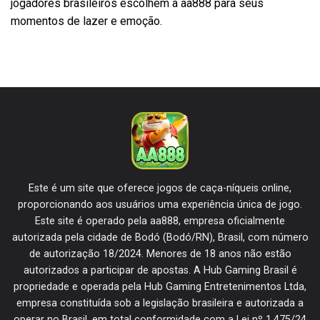
jogadores brasileiros escolhem a aa888 para seus
momentos de lazer e emoção.
Este é um site que oferece jogos de caça-níqueis online,
proporcionando aos usuários uma experiência única de jogo.
Este site é operado pela aa888, empresa oficialmente
autorizada pela cidade de Bodó (Bodó/RN), Brasil, com número
de autorização 18/2024. Menores de 18 anos não estão
autorizados a participar de apostas. A Hub Gaming Brasil é
propriedade e operada pela Hub Gaming Entretenimentos Ltda,
empresa constituída sob a legislação brasileira e autorizada a
operar no Brasil, em total conformidade com a Lei nº 1.475/24