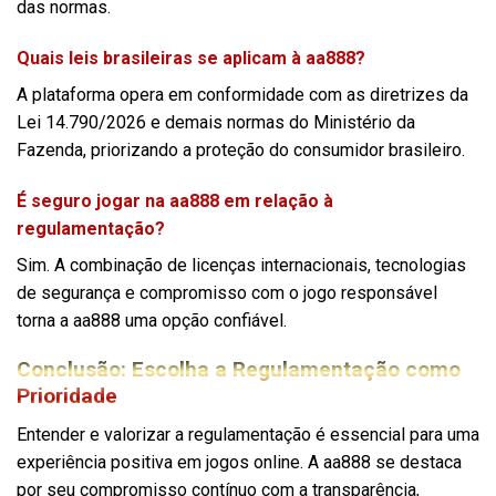
das normas.
Quais leis brasileiras se aplicam à aa888?
A plataforma opera em conformidade com as diretrizes da
Lei 14.790/2026 e demais normas do Ministério da
Fazenda, priorizando a proteção do consumidor brasileiro.
É seguro jogar na aa888 em relação à
regulamentação?
Sim. A combinação de licenças internacionais, tecnologias
de segurança e compromisso com o jogo responsável
torna a aa888 uma opção confiável.
Conclusão: Escolha a Regulamentação como
Prioridade
Entender e valorizar a regulamentação é essencial para uma
experiência positiva em jogos online. A aa888 se destaca
por seu compromisso contínuo com a transparência,