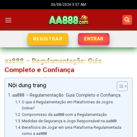
Skip
06/08/2026 5:57 AM
to
content
ENTRAR
REGISTRAR
aa888 – Regulamentação: Guia
Completo e Confiança
Nội dung trang
aa888 – Regulamentação: Guia Completo e Confiança
O que é Regulamentação em Plataformas de Jogos
Online?
Compromisso da aa888 com a Regulamentação
Medidas de Segurança e Jogo Responsável na aa888
Benefícios de Jogar em uma Plataforma Regulamentada
como a aa888