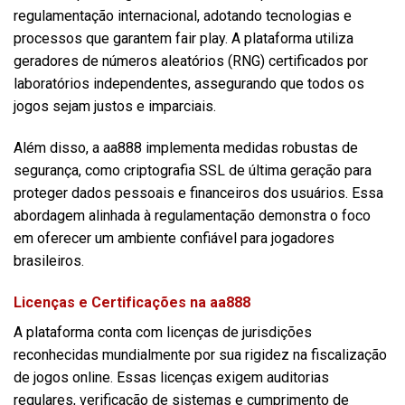
regulamentação internacional, adotando tecnologias e
processos que garantem fair play. A plataforma utiliza
geradores de números aleatórios (RNG) certificados por
laboratórios independentes, assegurando que todos os
jogos sejam justos e imparciais.
Além disso, a aa888 implementa medidas robustas de
segurança, como criptografia SSL de última geração para
proteger dados pessoais e financeiros dos usuários. Essa
abordagem alinhada à regulamentação demonstra o foco
em oferecer um ambiente confiável para jogadores
brasileiros.
Licenças e Certificações na aa888
A plataforma conta com licenças de jurisdições
reconhecidas mundialmente por sua rigidez na fiscalização
de jogos online. Essas licenças exigem auditorias
regulares, verificação de sistemas e cumprimento de