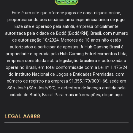
Este é um site que oferece jogos de caça-níqueis online,
proporcionando aos usuários uma experiência única de jogo.
Este site é operado pela aa888, empresa oficialmente
autorizada pela cidade de Bodó (Bodó/RN), Brasil, com número
de autorização 18/2024. Menores de 18 anos não estão
autorizados a participar de apostas. A Hub Gaming Brasil é
propriedade e operada pela Hub Gaming Entretenimentos Ltda,
empresa constituída sob a legislação brasileira e autorizada a
operar no Brasil, em total conformidade com a Lei nº 1.475/24
do Instituto Nacional de Jogos e Entidades Premiadas, com
número de registro na empresa 91.355.179/0001-66, sede em
São José (São José/SC), e detentora de licença emitida pela
cidade de Bodó, Brasil. Para mais informações, clique aqui.
LEGAL AA888