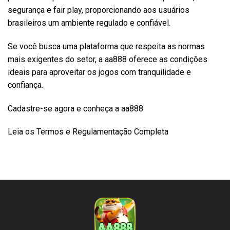
segurança e fair play, proporcionando aos usuários
brasileiros um ambiente regulado e confiável.
Se você busca uma plataforma que respeita as normas
mais exigentes do setor, a aa888 oferece as condições
ideais para aproveitar os jogos com tranquilidade e
confiança.
Cadastre-se agora e conheça a aa888
Leia os Termos e Regulamentação Completa