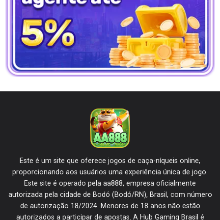
Este é um site que oferece jogos de caça-níqueis online,
proporcionando aos usuários uma experiência única de jogo.
Este site é operado pela aa888, empresa oficialmente
autorizada pela cidade de Bodó (Bodó/RN), Brasil, com número
de autorização 18/2024. Menores de 18 anos não estão
autorizados a participar de apostas. A Hub Gaming Brasil é