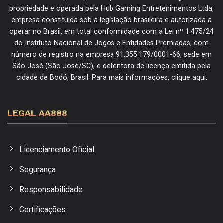
propriedade e operada pela Hub Gaming Entretenimentos Ltda,
empresa constituída sob a legislação brasileira e autorizada a
operar no Brasil, em total conformidade com a Lei nº 1.475/24
do Instituto Nacional de Jogos e Entidades Premiadas, com
número de registro na empresa 91.355.179/0001-66, sede em
São José (São José/SC), e detentora de licença emitida pela
cidade de Bodó, Brasil. Para mais informações, clique aqui.
LEGAL AA888
Licenciamento Oficial
Segurança
Responsabilidade
Certificações