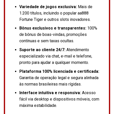
Variedade de jogos exclusiva:
Mais de
1.200 títulos, incluindo o popular aa888
Fortune Tiger e outros slots inovadores.
Bônus exclusivos e transparentes:
100%
de bônus de boas-vindas, promoções
contínuas e sem taxas ocultas.
Suporte ao cliente 24/7:
Atendimento
especializado via chat, e-mail e telefone,
pronto para ajudar a qualquer momento.
Plataforma 100% licenciada e certificada:
Garantia de operação legal e segura alinhada
às normas brasileiras mais rígidas.
Interface intuitiva e responsiva:
Acesso
fácil via desktop e dispositivos móveis, com
máxima estabilidade.