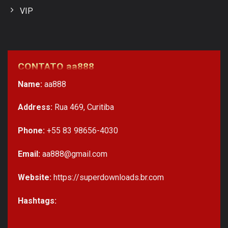
VIP
CONTATO aa888
Name:
aa888
Address:
Rua 469, Curitiba
Phone:
+55 83 98656-4030
Email:
aa888@gmail.com
Website:
https://superdownloads.br.com
Hashtags: