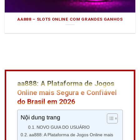
AA888 – SLOTS ONLINE COM GRANDES GANHOS
aa888: A Plataforma de Jogos
Online mais Segura e Confiável
do Brasil em 2026
Nội dung trang
NOVO GUIA DO USUÁRIO
aa888: A Plataforma de Jogos Online mais