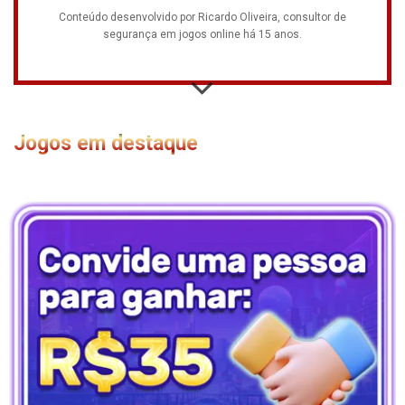
Conteúdo desenvolvido por Ricardo Oliveira, consultor de
segurança em jogos online há 15 anos.
Jogos em destaque