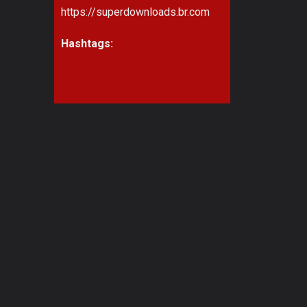
https://superdownloads.br.com
Hashtags: