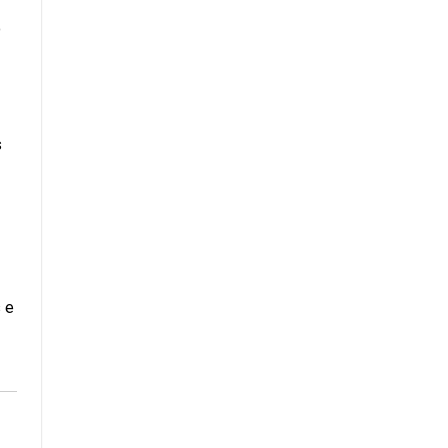
o
s
 e