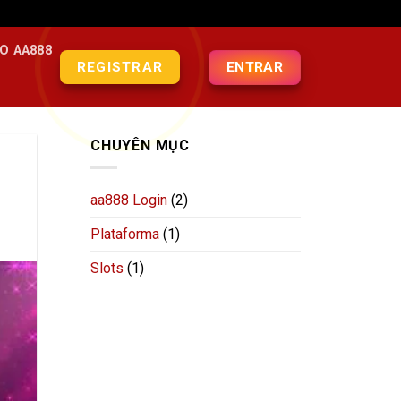
O AA888
ENTRAR
REGISTRAR
CHUYÊN MỤC
aa888 Login
(2)
Plataforma
(1)
Slots
(1)