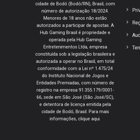
cidade de Bodó (Bodó/RN), Brasil, com
Pri
número de autorização 18/2024.
Menores de 18 anos não estão
Re
autorizados a participar de apostas. A
Hub Gaming Brasil é propriedade e
Aud
operada pela Hub Gaming
Entretenimentos Ltda, empresa
Ter
constituída sob a legislação brasileira e
autorizada a operar no Brasil, em total
conformidade com a Lei nº 1.475/24
do Instituto Nacional de Jogos e
Entidades Premiadas, com número de
registro na empresa 91.355.179/0001-
66, sede em São José (São José/SC),
e detentora de licença emitida pela
cidade de Bodó, Brasil. Para mais
informações, clique aqui.