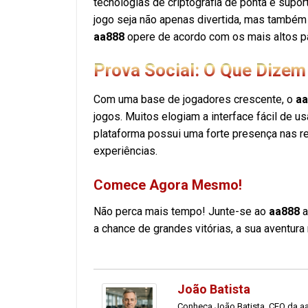
tecnologias de criptografia de ponta e supor
jogo seja não apenas divertida, mas també
aa888
opere de acordo com os mais altos pa
Prova Social: O Que Dize
Com uma base de jogadores crescente, o
aa
jogos. Muitos elogiam a interface fácil de us
plataforma possui uma forte presença nas re
experiências.
Comece Agora Mesmo!
Não perca mais tempo! Junte-se ao
aa888
a
a chance de grandes vitórias, a sua aventur
João Batista
Conheça João Batista, CEO da aa8