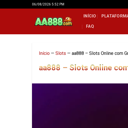
Skip
06/08/2026 5:52 PM
to
INÍCIO
PLATAFORM
content
FAQ
Início
—
Slots
—
aa888 – Slots Online com 
aa888 – Slots Online co