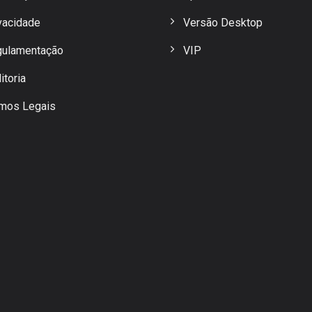
vacidade
Versão Desktop
gulamentação
VIP
itoria
mos Legais