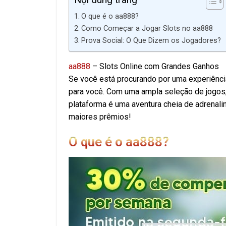
O que é o aa888?
Como Começar a Jogar Slots no aa888
Prova Social: O Que Dizem os Jogadores?
aa888
– Slots Online com Grandes Ganhos
Se você está procurando por uma experiên
para você. Com uma ampla seleção de jogos,
plataforma é uma aventura cheia de adrenali
maiores prêmios!
O que é o aa888?